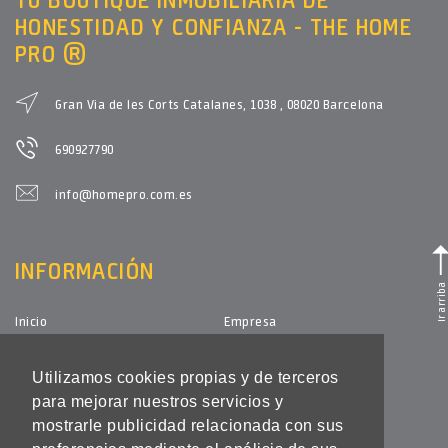
HONESTIDAD Y CONFIANZA - THE HOME
PRO ®
Gran Via de les Corts Catalanes, 1038 , 08020 Barcelona
690927790
info@homepro.com.es
INFORMACIÓN
Ir arriba
Inicio
Empresa
Vende tu inmueble
Servicios
Utilizamos cookies propias y de terceros
Alquila tu inmueble
Contacto
para mejorar nuestros servicios y
mostrarle publicidad relacionada con sus